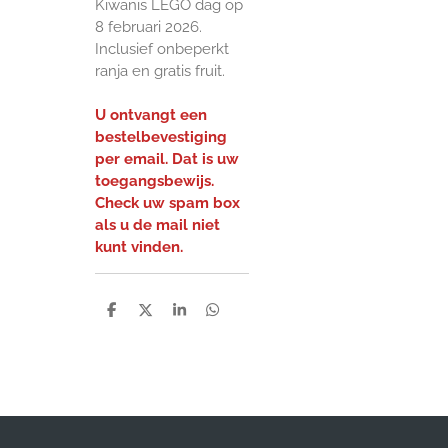
Kiwanis LEGO dag op
8 februari 2026.
Inclusief onbeperkt
ranja en gratis fruit.
U ontvangt een
bestelbevestiging
per email. Dat is uw
toegangsbewijs.
Check uw spam box
als u de mail niet
kunt vinden.
D
D
S
D
e
e
h
e
l
e
a
l
e
l
r
e
n
e
n