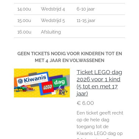
14.00u
Wedstrijd 4
6-10 jaar
15.00u
Wedstrijd 5
11-15 jaar
16.00u
Afsluiting
GEEN TICKETS NODIG VOOR KINDEREN TOT EN
MET 4 JAAR EN VOLWASSENEN
Ticket LEGO dag
2026 voor 1 kind
(5 tot en met 17
jaar)
€ 6,00
Een ticket geeft recht
op de hele dag
toegang tot de
Kiwanis LEGO dag op