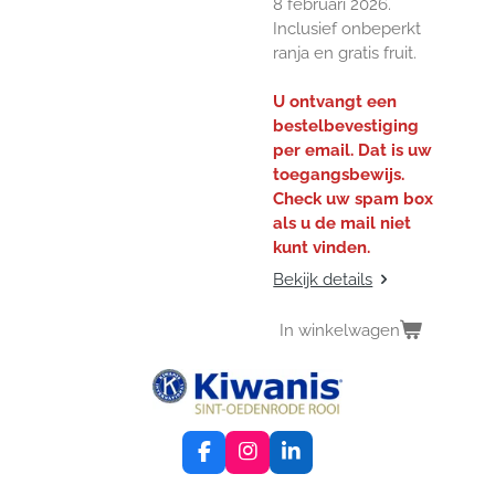
8 februari 2026.
Inclusief onbeperkt
ranja en gratis fruit.
U ontvangt een
bestelbevestiging
per email. Dat is uw
toegangsbewijs.
Check uw spam box
als u de mail niet
kunt vinden.
Bekijk details
In winkelwagen
F
I
L
a
n
i