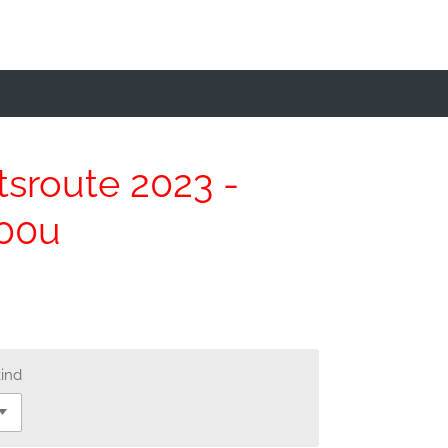
tsroute 2023 -
.00u
kind