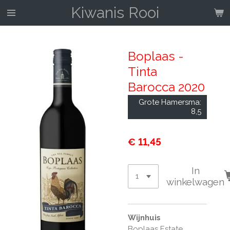
Kiwanis Rooi
Ga
direct
naar
de
Boplaas -
hoofdinhoud
Tinta
Barocca 2020
Grote Hamersma:
8,5
€ 11,45
In
winkelwagen
Wijnhuis
Boplaas Estate