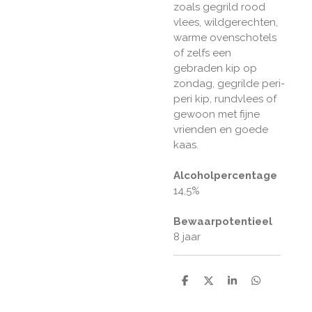
zoals gegrild rood
vlees, wildgerechten,
warme ovenschotels
of zelfs een
gebraden kip op
zondag, gegrilde peri-
peri kip, rundvlees of
gewoon met fijne
vrienden en goede
kaas.
Alcoholpercentage
14,5%
Bewaarpotentieel
8 jaar
D
D
S
D
e
e
h
e
l
e
a
l